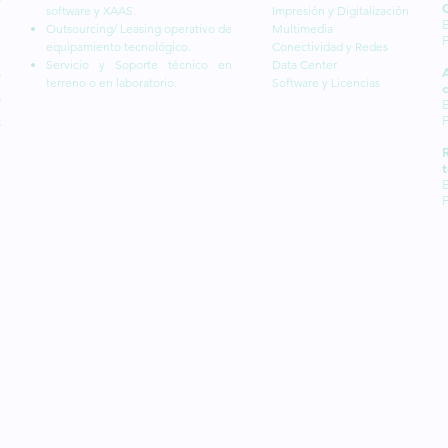
software y XAAS.
Impresión y Digitalización
l
E
Outsourcing/ Leasing operativo de
Multimedia
equipamiento tecnológico.
Conectividad y Redes
,
Servicio y Soporte técnico en
Data Center
s
terreno o en laboratorio.
Software y Licencias
c
s
E
s
t
E