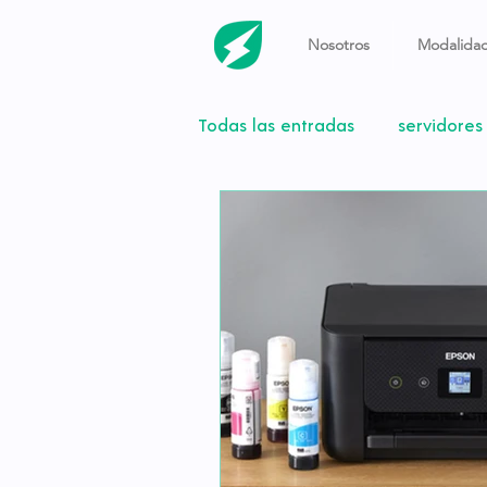
Nosotros
Modalidad
Todas las entradas
servidores
videollamada
home offi
Tecnología
5g
monit
procesador
Apple
M