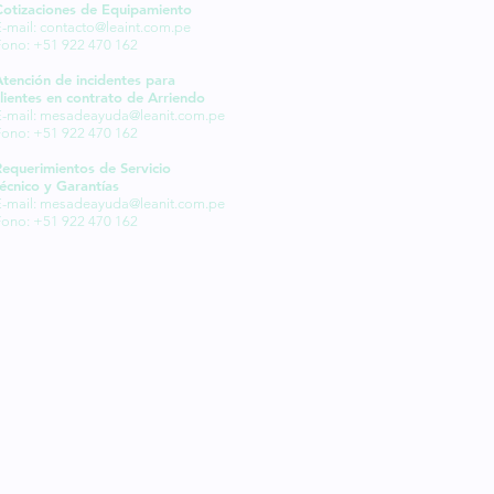
Cotizaciones de Equipamiento
-mail:
contacto@leaint.com.pe
Fono: +51 922 470 162
Atención de incidentes para
lientes en contrato de Arriendo
-mail:
mesadeayuda@leanit.com.pe
Fono: +51 922 470 162
Requerimientos de Servicio
écnico y Garantías
-mail:
mesadeayuda@leanit.com.pe
Fono: +51 922 470 162