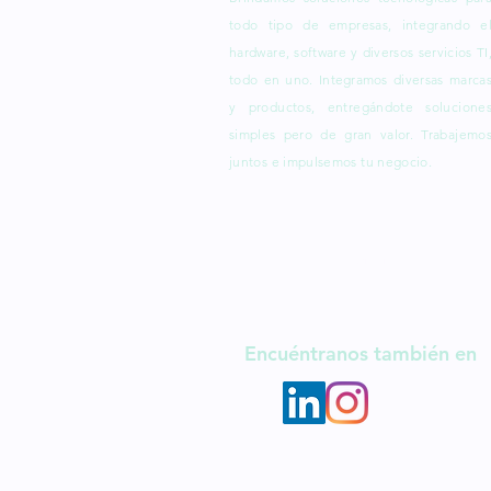
todo tipo de empresas, integrando e
hardware, software y diversos servicios TI
todo en uno.
Integramos
diversas marca
y productos, entregándote solucione
simples pero de gran valor. Trabajemo
juntos e impulsemos tu negocio.
Descubre más
Encuéntranos también en