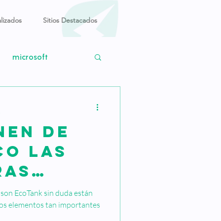
lizados
Sitios Destacados
microsoft
Windows 11
a
nen de
o
M1 max
co las
ras
coTank?
son EcoTank sin duda están
os elementos tan importantes