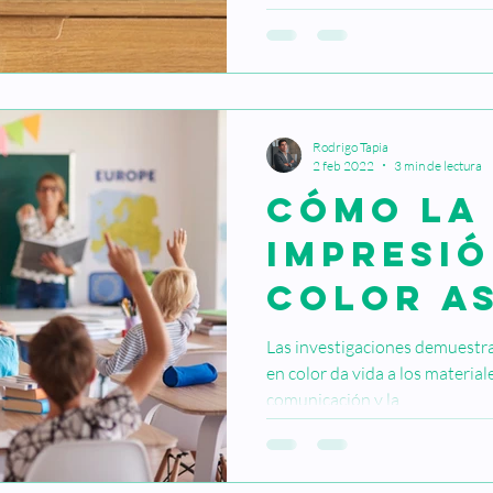
Rodrigo Tapia
2 feb 2022
3 min de lectura
Cómo la
impresió
color a
puede a
Las investigaciones demuestra
en color da vida a los materia
transfo
comunicación y la...
escuela