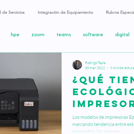
 de Servicios
Integración de Equipamiento
Rubros Especia
hpe
zoom
teams
software
digital
ce
logitech
gamer
ups
apc
Windows
Rodrigo Tapia
30 mar 2022
6 min de lectur
¿Qué tie
ores
Discord
telegram
mensajería
M1 pr
ecológi
impreso
1
Epson
Impresión
sustentable
tinta
Epson E
Los modelos de impresoras Ep
marcando tendencia entre est
para todos. No solo por...