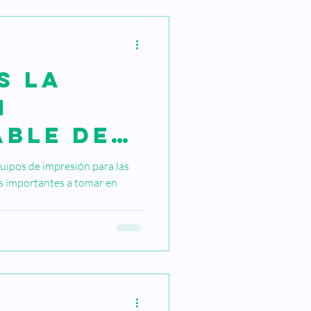
s la
n
able de
n
uipos de impresión para las
más importantes a tomar en
ón
tiva?