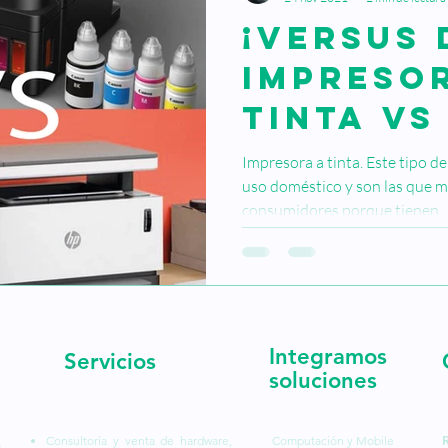
¡Versus 
Impreso
Tinta vs
Impresora a tinta. Este tipo d
uso doméstico y son las que m
consumidores porque tienen...
Integramos
Servicios
soluciones
Consultoría y venta de hardware,
Computación y Mobile
a