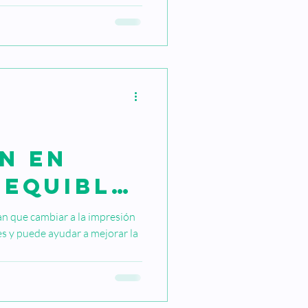
n en
sequible
yudar a
n que cambiar a la impresión
les y puede ayudar a mejorar la
rmar tu