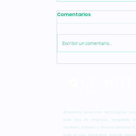
Comentarios
Escribir un comentario...
Los Smart-UPS se
vuelven más
inteligentes: permiten la
administración de UPS a
través de la nube
Brindamos soluciones tecnológicas par
todo tipo de empresas, integrando e
hardware, software y diversos servicios TI
todo en uno.
Integramos
diversas marca