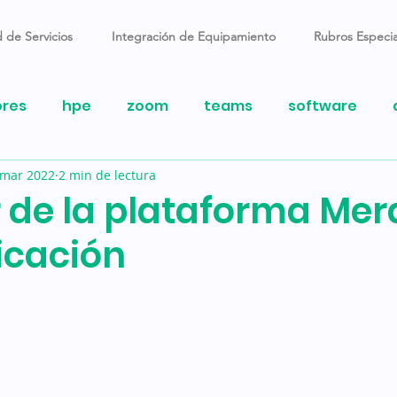
 de Servicios
Integración de Equipamiento
Rubros Especia
ores
hpe
zoom
teams
software
 mar 2022
2 min de lectura
fice
logitech
gamer
ups
apc
Wi
r de la plataforma Mera
icación
a
5g
monitores
Discord
telegram
cesador
Apple
M1
Epson
Impresión