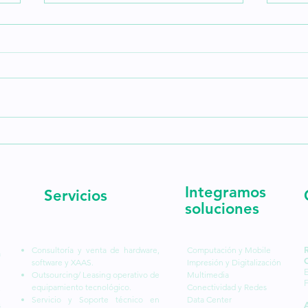
Lenovo ha lanzado sus
¿Qu
nuevas laptops de la
las
serie ThinkPad y
Eco
Integramos
Servicios
ThinkVision Mobile.
soluciones
¿Cuáles son sus cara
Consultoría y venta de hardware,
Computación y Mobile
a
software y XAAS.
Impresión y Digitalización
l
E
Outsourcing/ Leasing operativo de
Multimedia
equipamiento tecnológico.
Conectividad y Redes
,
Servicio y Soporte técnico en
Data Center
s