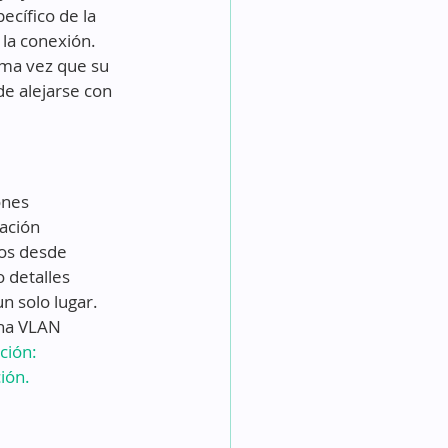
cífico de la 
 la conexión. 
ima vez que su 
e alejarse con 
ones 
ación 
os desde 
 detalles 
 solo lugar. 
una VLAN 
ción: 
ión. 