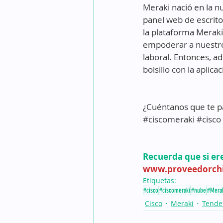
Meraki nació en la nu
panel web de escritor
la plataforma Meraki
empoderar a nuestro 
laboral. Entonces, a
bolsillo con la aplica
¿Cuéntanos que te p
#ciscomeraki
#cisco
Recuerda que si er
www.proveedorchi
Etiquetas:
#cisco
#ciscomeraki
#nube
#Mera
Cisco
Meraki
Tende