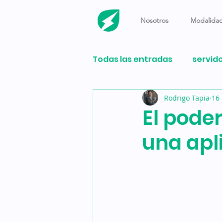
Nosotros
Modalidad
Todas las entradas
servid
Rodrigo Tapia
16
videollamada
home of
El pode
una apl
Windows 11
Tecnologí
M1 pro
M1 max
pro
tinta