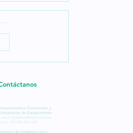
é tienen de ecológico
 impresoras Epson
Tank?
Contáctanos
Requerimientos Comerciales y
Cotizaciones de Equipamiento
-mail:
contacto@leaint.com.pe
Fono: +51 922 470 162
Atención de incidentes para