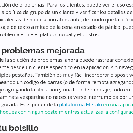
ción de problemas. Para los clientes, puede ver el uso espe
 la política de grupo de un cliente y verificar los detalles de
r alertas de notificación al instante, de modo que la próx
aje de texto a mitad de la cena en estado de pánico, pued
problema entre el plato principal y el postre.
 problemas mejorada 
e la solución de problemas, ahora puede rastrear conexi
te desde un cliente específico en la aplicación, sin naveg
ples pestañas. También es muy fácil incorporar dispositiv
neando un código de barras (o de forma remota agregando
 agregando la ubicación y una foto de montaje, todo en un
 caminata vespertina no necesita verse interrumpida por 
gurada. Es el poder de la 
plataforma Meraki
 en una aplica
oques con ningún poste mientras actualizas la configurac
u bolsillo