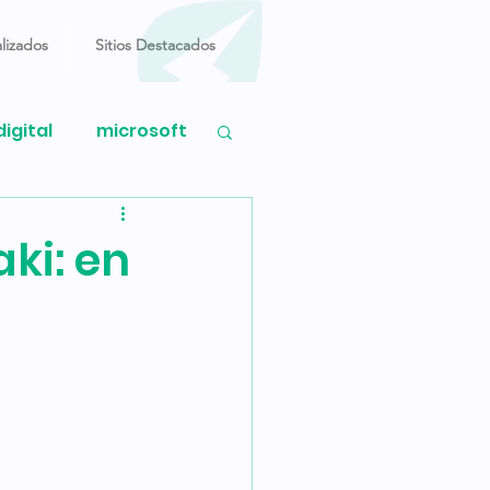
lizados
Sitios Destacados
digital
microsoft
ndows
ki: en
mensajería
sustentable