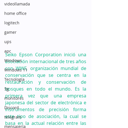
videollamada
home office
logitech
gamer
ups
apc
Seiko Epson Corporation inició una 
Windows
asociación internacional de tres años 
con WWF, organización mundial de 
Windows 11
conservación que se centra en la 
Tecnología
restauración y conservación de 
bosques en todo el mundo. Es la 
5g
primera vez que una empresa 
monitores
japonesa del sector de electrónica e 
Discord
instrumentos de precisión forma 
este tipo de asociación, la cual se 
telegram
basa en la actual relación entre las 
mensajería