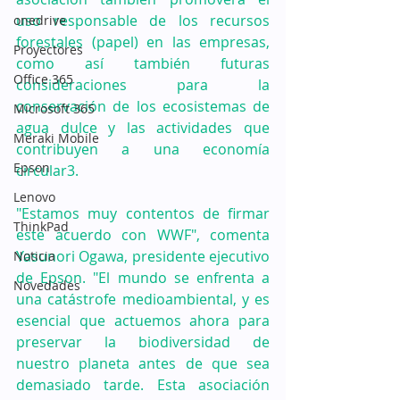
uso responsable de los recursos 
onedrive
forestales (papel) en las empresas, 
Proyectores
como así también futuras 
Office 365
consideraciones para la 
conservación de los ecosistemas de 
Microsoft 365
agua dulce y las actividades que 
Meraki Mobile
contribuyen a una economía 
Epson
circular3. 
Lenovo
"Estamos muy contentos de firmar 
ThinkPad
este acuerdo con WWF", comenta 
Yasunori Ogawa, presidente ejecutivo 
Noticia
de Epson. "El mundo se enfrenta a 
Novedades
una catástrofe medioambiental, y es 
esencial que actuemos ahora para 
preservar la biodiversidad de 
nuestro planeta antes de que sea 
demasiado tarde. Esta asociación 