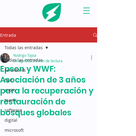
Entrada
Todas las entradas
Rodrigo Tapia
Todas las entradas
28 ago 2023
3 min de lectura
Epson y WWF:
servidores
Asociación de 3 años
hpe
para la recuperación y
zoom
restauración de
teams
bosques globales
software
digital
microsoft