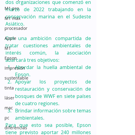
dos organizaciones que comenzó en 
M1 pro
marzo de 2022 trabajando en la 
conservación marina en el Sudeste 
M1 max
Asiático. 
procesador
Con una ambición compartida de 
Apple
tratar cuestiones ambientales de 
M1
interés común, la asociación 
Epson
abarcará tres objetivos: 
Abordar la huella ambiental de 
Impresión
Epson.
sustentable
Apoyar los proyectos de 
tinta
restauración y conservación de 
bosques de WWF en siete países 
láser
de cuatro regiones.
mac
Brindar información sobre temas 
ambientales. 
pc
Para que esto sea posible, Epson 
diferencias
tiene previsto aportar 240 millones 