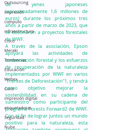
Outsourcing
de yenes japoneses 
(aproximadamente 1,6 millones de 
impresión
euros) durante los próximos tres 
computo
años a partir de marzo de 2023, que 
infraestructura
se destinarán a proyectos forestales 
de WWF. 
Cisco
A través de la asociación, Epson 
Meraki
apoyará las actividades de 
conservación forestal y los esfuerzos 
Tendencias
de recuperación de la naturaleza 
Educación
implementados por WWF en varios 
Webex
"Frentes de Deforestación"1, y tendrá 
como objetivo mejorar la 
Color
sostenibilidad en su cadena de 
impresión digital
suministro como participante del 
etiquetadoras
programa Forests Forward2 de WWF. 
Con el fin de lograr juntos un mundo 
Seguridad
positivo para la naturaleza, esta 
Nube
asociación también promoverá el 