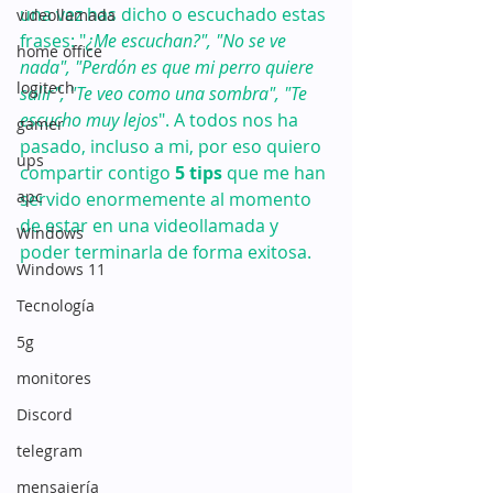
una vez has dicho o escuchado estas 
videollamada
frases: "
¿Me escuchan?", "No se ve 
home office
nada", "Perdón es que mi perro quiere 
logitech
salir", "Te veo como una sombra", "Te 
escucho muy lejos
". A todos nos ha 
gamer
pasado, incluso a mi, por eso quiero 
ups
compartir contigo
 5 tips
 que me han 
apc
servido enormemente al momento 
de estar en una videollamada y 
Windows
poder terminarla de forma exitosa.
Windows 11
Tecnología
5g
monitores
Discord
telegram
mensajería