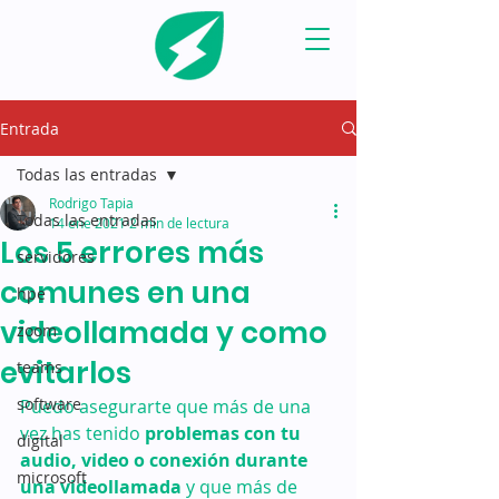
Entrada
Todas las entradas
Rodrigo Tapia
Todas las entradas
14 ene 2021
2 min de lectura
Los 5 errores más
servidores
comunes en una
hpe
videollamada y como
zoom
evitarlos
teams
software
Puedo asegurarte que más de una 
vez has tenido 
problemas con tu 
digital
audio, video o conexión durante 
microsoft
una videollamada
 y que más de 