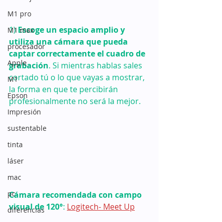
M1 pro
1) 
Escoge un espacio amplio y 
M1 max
utiliza una cámara que pueda 
procesador
captar correctamente el cuadro de 
Apple
grabación
. Si mientras hablas sales 
cortado tú o lo que vayas a mostrar, 
M1
la forma en que te percibirán 
Epson
profesionalmente no será la mejor.
Impresión
sustentable
tinta
láser
mac
pc
Cámara recomendada con campo 
visual de 120°
: 
Logitech- Meet Up
diferencias