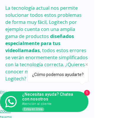
La tecnología actual nos permite 
solucionar todos estos problemas 
de forma muy fácil, Logitech por 
ejemplo cuenta con una amplia 
gama de productos 
diseñados 
especialmente para tus 
videollamadas
, todos estos errores 
se verán enormemente simplificados 
con la tecnología correcta. ¿Quieres 
conocer más sobre los productos 
¿Cómo podemos ayudarte?
Logitech? 
Haz click aqui
Etiquetas:
1
¿Necesitas ayuda? Chatea
internet
home office
cuarentena
videollamada
aplicación
con nosotros
microsoft teams
videoconferencia
logitech
Atención al cliente
Estoy en línea
zoom
teams
software