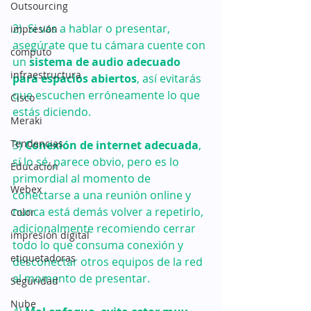
Outsourcing
2)  Si vas a hablar o presentar, 
impresión
asegúrate que tu cámara cuente con 
computo
un 
sistema de audio adecuado 
infraestructura
para espacios abiertos
, así evitarás 
que escuchen erróneamente lo que 
Cisco
estás diciendo.  
Meraki
Tendencias
3) 
Conexión de internet adecuada
, 
sí lo sé, parece obvio, pero es lo 
Educación
primordial al momento de 
Webex
conectarse a una reunión online y 
nunca está demás volver a repetirlo, 
Color
adicionalmente recomiendo cerrar 
impresión digital
todo lo que consuma conexión y 
etiquetadoras
desconectar otros equipos de la red 
al momento de presentar.
Seguridad
Nube