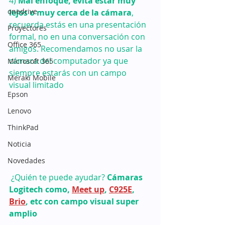
4) 
Mal enfoque, evita estar muy 
onedrive
lejos o muy cerca de la cámara
, 
recuerda estás en una presentación 
Proyectores
formal, no en una conversación con 
Office 365
amigos. Recomendamos no usar la 
cámara del computador ya que 
Microsoft 365
siempre estarás con un campo 
Meraki Mobile
visual limitado
Epson
Lenovo
ThinkPad
Noticia
Novedades
 ¿Quién te puede ayudar? 
Cámaras 
Logitech como, 
Meet up
, 
C925E
, 
Brio
, etc con campo visual super 
amplio