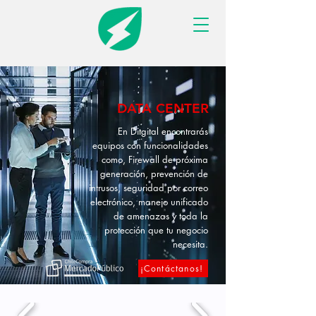
DATA CENTER
En Ditgital encontrarás
equipos con funcionalidades
como, Firewall de próxima
generación, prevención de
intrusos, seguridad por correo
electrónico, manejo unificado
de amenazas y toda la
protección que tu negocio
necesita.
¡Contáctanos!