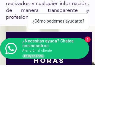
realizados y cualquier información,
de manera transparente y
profesional.
¿Cómo podemos ayudarte?
te
1
¿Necesitas ayuda? Chatea
contactamos
con nosotros
Atención al cliente
en menos de 8
Estoy en línea
horas
Ingresa tus datos y nuestros ejecutivos se
contactarán
contigo a la brevedad
Nombre