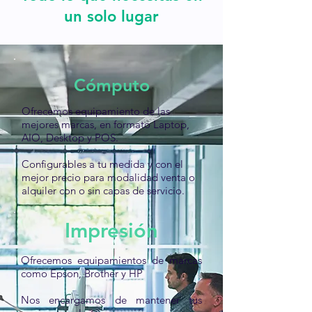
un solo lugar
Cómputo
Ofrecemos equipamiento de las
mejores marcas, en formato Laptop,
AIO, Desktop y POS.
Configurables a tu medida y con el
mejor precio para modalidad venta o
alquiler con o sin capas de servicio.
Impresión
Ofrecemos equipamientos de marcas
como Epson, Brother y HP
Nos encargamos de mantener tus