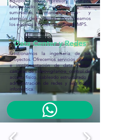
equipos de impresión siempre
funcionando incluyendo los
suministros, mantenimientos y
atención de incidentes, monitoreamos
los equipos a través de software MPS.
Data Center y Redes
Gestionamos la ingeniería de tus
proyectos. Ofrecemos servicios diseño
e implementación de data center,
cámaras de videovigilancia, control de
acceso físico, cableado estructurado y
administración de redes y seguridad
informática.