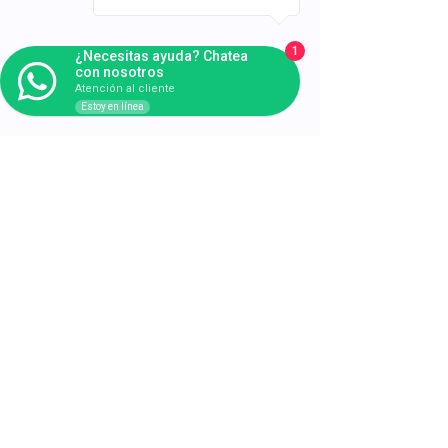
1
¿Necesitas ayuda? Chatea
con nosotros
Atención al cliente
Estoy en línea
Contáctanos
Requerimientos Comerciales y
Cotizaciones de Equipamiento
E-mail:
contacto@leaint.com.pe
Fono:
+51 922 470 162
Atención de incidentes para
clientes en contrato de Arriendo
E-mail:
mesadeayuda@leanit.com.pe
Fono:
+51 922 470 162