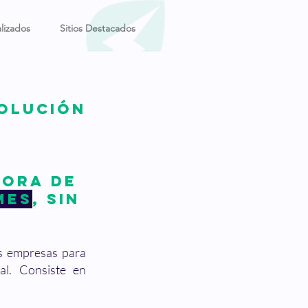
lizados
Sitios Destacados
olución
sora de
mes
, sin
as empresas para
pal. Consiste en