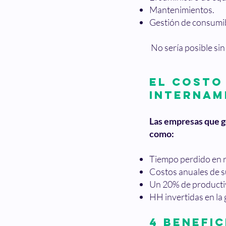
Mantenimientos.
Gestión de consumib
No sería posible si
El costo
internam
Las empresas que g
como:
Tiempo perdido en r
Costos anuales de s
Un 20% de productiv
HH invertidas en la 
4 Benefi