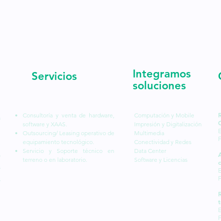
Integramos
Servicios
soluciones
Consultoría y venta de hardware,
Computación y Mobile
a
software y XAAS.
Impresión y Digitalización
l
E
Outsourcing/ Leasing operativo de
Multimedia
equipamiento tecnológico.
Conectividad y Redes
,
Servicio y Soporte técnico en
Data Center
s
terreno o en laboratorio.
Software y Licencias
c
s
E
s
t
E