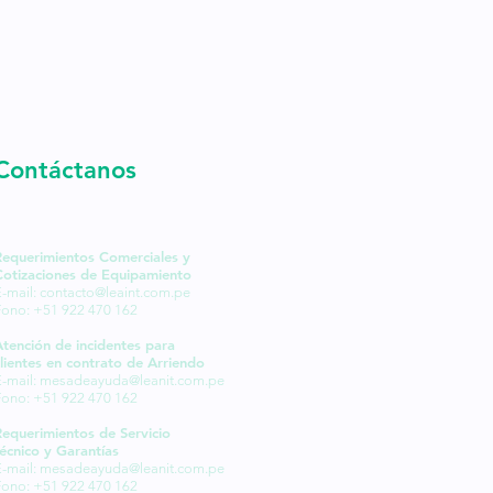
Contáctanos
Requerimientos Comerciales y
Cotizaciones de Equipamiento
-mail:
contacto@leaint.com.pe
Fono: +51 922 470 162
Atención de incidentes para
lientes en contrato de Arriendo
-mail:
mesadeayuda@leanit.com.pe
Fono: +51 922 470 162
Requerimientos de Servicio
écnico y Garantías
-mail:
mesadeayuda@leanit.com.pe
Fono: +51 922 470 162