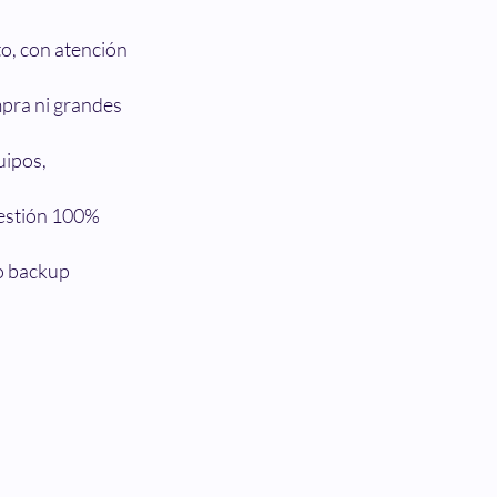
o, con atención
mpra ni grandes
uipos,
gestión 100%
po backup