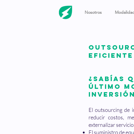
Nosotros
Modalidad
Outsour
eficient
¿Sabías 
último m
inversión
El outsourcing de 
reducir costos, me
externalizar servici
El suministro de equ