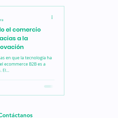
ura
o el comercio
acias a la
novación
as en que la tecnología ha
del ecommerce B2B es a
El...
Contáctanos