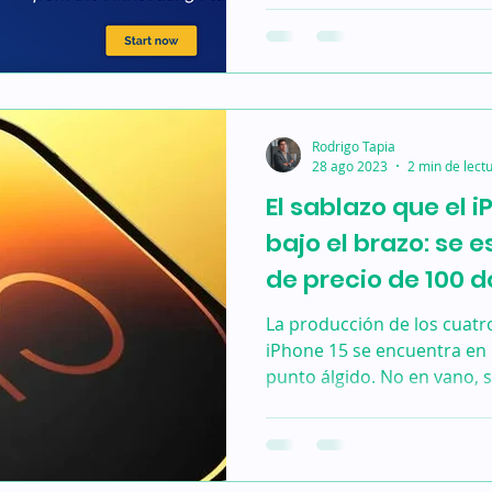
Rodrigo Tapia
28 ago 2023
2 min de lect
El sablazo que el i
bajo el brazo: se 
de precio de 100 d
La producción de los cuat
iPhone 15 se encuentra en
punto álgido. No en vano, s