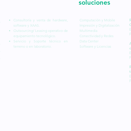
soluciones
Consultoría y venta de hardware,
Computación y Mobile
a
software y XAAS.
Impresión y Digitalización
l
E
Outsourcing/ Leasing operativo de
Multimedia
equipamiento tecnológico.
Conectividad y Redes
,
Servicio y Soporte técnico en
Data Center
s
terreno o en laboratorio.
Software y Licencias
c
s
E
s
t
E