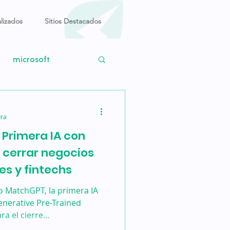
lizados
Sitios Destacados
microsoft
Windows 11
ura
Primera IA con
o
M1 max
 cerrar negocios
es y fintechs
o MatchGPT, la primera IA
enerative Pre-Trained
 el cierre...