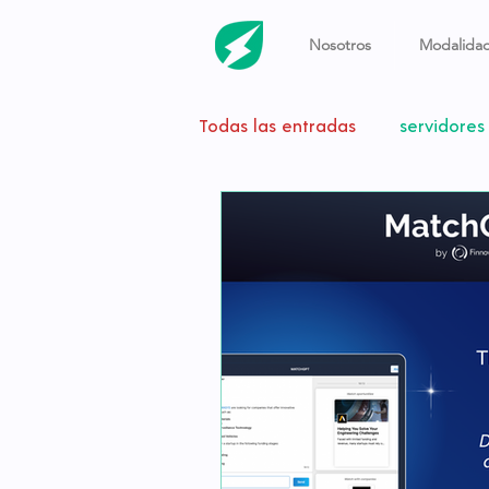
Nosotros
Modalidad
Todas las entradas
servidores
videollamada
home offi
Tecnología
5g
monit
procesador
Apple
M