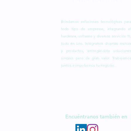
Brindamos soluciones tecnológicas par
todo tipo de empresas, integrando e
hardware, software y diversos servicios TI
todo en uno.
Integramos
diversas marca
y productos, entregándote solucione
simples pero de gran valor. Trabajemo
juntos e impulsemos tu negocio.
Descubre más
Encuéntranos también en