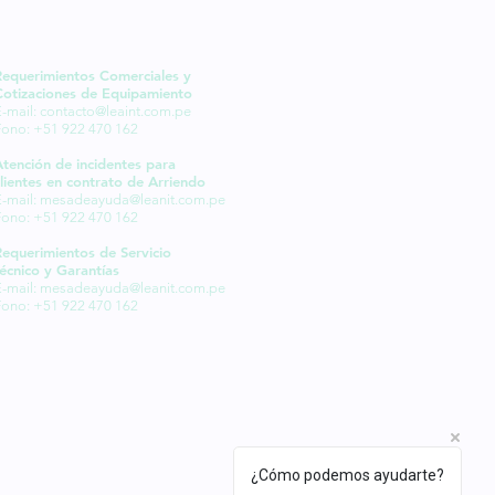
Requerimientos Comerciales y
Cotizaciones de Equipamiento
-mail:
contacto@leaint.com.pe
Fono: +51 922 470 162
Atención de incidentes para
lientes en contrato de Arriendo
-mail:
mesadeayuda@leanit.com.pe
Fono: +51 922 470 162
Requerimientos de Servicio
écnico y Garantías
-mail:
mesadeayuda@leanit.com.pe
Fono: +51 922 470 162
¿Cómo podemos ayudarte?