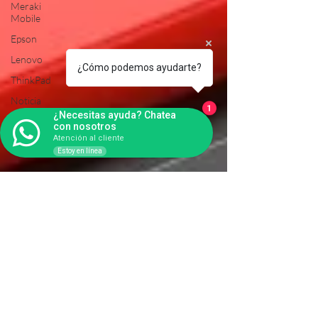
Meraki
Mobile
Epson
Lenovo
¿Cómo podemos ayudarte?
ThinkPad
Noticia
1
¿Necesitas ayuda? Chatea
Novedades
con nosotros
Atención al cliente
Estoy en línea