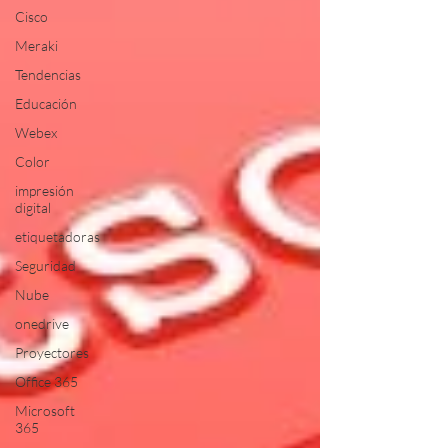
Cisco
Meraki
Tendencias
Educación
Webex
Color
impresión
digital
etiquetadoras
Seguridad
Nube
onedrive
Proyectores
Office 365
Microsoft
365