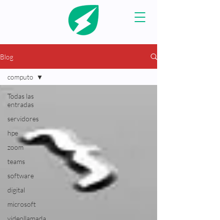
Blog
computo
Todas las
entradas
servidores
hpe
zoom
teams
software
digital
microsoft
videollamada