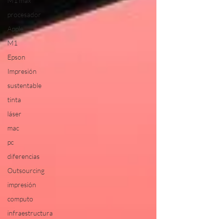
M1 max
procesador
Apple
M1
Epson
Impresión
sustentable
tinta
láser
mac
pc
diferencias
Outsourcing
impresión
computo
infraestructura