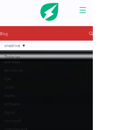
Blog
onedrive
Todas las
entradas
servidores
hpe
zoom
teams
software
digital
microsoft
videollamada