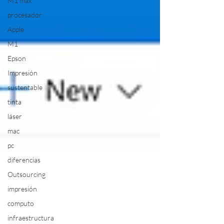
M1 max
procesador
Apple
M1
Epson
Impresión
sustentable
tinta
láser
mac
pc
diferencias
Outsourcing
impresión
computo
infraestructura